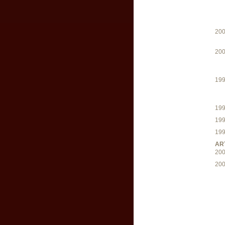
20
20
19
19
19
19
AR
20
20