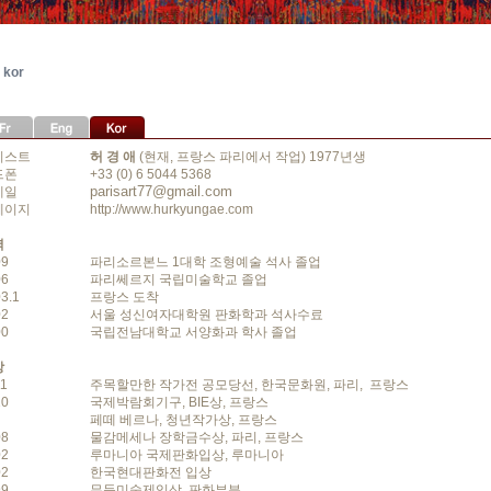
 kor
티스트
허 경 애
(현재, 프랑스 파리에서 작업) 1977년생
드폰
+33 (0) 6 5044 5368
parisart77@gmail.com
메일
페이지
http://www.hurkyungae.com
력
09
파리소르본느 1대학 조형예술 석사 졸업
06
파리쎄르지 국립미술학교 졸업
3.1
프랑스 도착
02
서울 성신여자대학원 판화학과 석사수료
00
국립전남대학교 서양화과 학사 졸업
상
11
주목할만한 작가전 공모당선, 한국문화원, 파리, 프랑스
10
국제박람회기구, BIE상, 프랑스
페떼 베르나, 청년작가상, 프랑스
08
물감메세나 장학금수상, 파리, 프랑스
02
루마니아 국제판화입상, 루마니아
02
한국현대판화전 입상
99
무등미술제입상, 판화부분