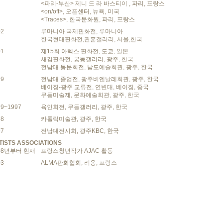
<파리-부산> 제니 드 라 바스티이 , 파리, 프랑스
<on/off>, 오픈센터, 뉴욕, 미국
<Traces>, 한국문화원, 파리, 프랑스
02
루마니아 국제판화전, 루마니아
한국현대판화전,관훈갤러리, 서울,한국
01
제15회 아텍스 판화전, 도쿄, 일본
새김판화전, 궁동갤러리, 광주, 한국
전남대 동문회전, 남도예술회관, 광주, 한국
99
전남대 졸업전, 광주비엔날레회관, 광주, 한국
베이징-광주 교류전, 연변대, 베이징, 중국
무등미술제, 문화예술회관, 광주, 한국
99~1997
육인회전, 무등갤러리, 광주, 한국
98
카톨릭미술관, 광주, 한국
97
전남대전시회, 광주KBC, 한국
TISTS ASSOCIATIONS
08년부터 현재
프랑스청년작가 AJAC 활동
03
ALMA판화협회, 리옹, 프랑스