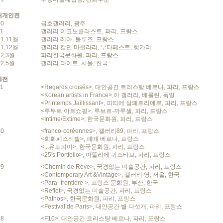
대개인전
10
금호갤러리, 광주
11
갤러리 이코노클라스트, 파리, 프랑스
11,11월
갤러리 레마, 툴루즈, 프랑스
11,12월
갤러리 칼만 마클라리, 부다페스트, 헝가리
12,3월
파리한국문화원, 파리, 프랑스
12,5월
갤러리 라이트, 서울, 한국
체전
11
<Regards croisés>, 대안공간 트리스탕 베르나, 파리, 프랑스
<Korean artists in France>,이 갤러리, 베를린, 독일
<Printemps Jaillissant>, 피띠에 살페트리에르, 파리, 프랑스
<루부르 아트쇼핑>, 루브르-까루셀, 파리, 프랑스
<Intime/Extime>, 한국문화원, 파리, 프랑스
10
<franco-coréennes>, 갤러리89, 파리, 프랑스
<회화페스티발>, 페떼 베르나, 프랑스
<...유토피아>, 한국문화원, 파리, 프랑스
<25's Portfolio>, 아뜰리에 귀스타브, 파리, 프랑스
09
<Chemin de Rève>, 국경없는 미술공간, 파리, 프랑스
<Contemporary Art &Vintage>, 갤러리 영, 서울, 한국
<Para- frontière >, 프랑스 문화원, 부산, 한국
<Reflet>, 국경없는 미술공간, 파리, 프랑스
<Pathos>, 한국문화원, 파리, 프랑스
<Festival de Paris>, 대안공간 별 다섯개, 파리, 프랑스
08
<F10>, 대안공간 트리스탕 베르나, 파리, 프랑스