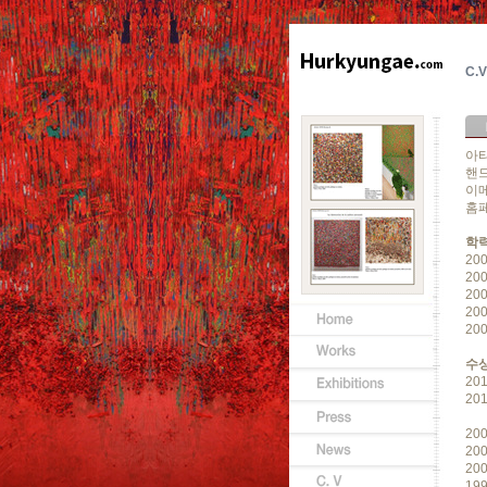
C.V
아
핸
이
홈
학
20
20
200
20
20
수
20
20
20
20
20
19